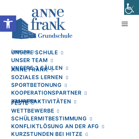
Werkzeugleiste öffnen
ÜBER UNS
UNSERE SCHULE
UNSER TEAM
UNSERE 3 SÄULEN
ANNE FRANK
SOZIALES LERNEN
SPORTBETONUNG
KOOPERATIONSPARTNER
SCHULLEBEN
JAHRESAKTIVITÄTEN
FESTE
Month: Juni 2024
WETTBEWERBE
SCHÜLERMITBESTIMMUNG
KONFLIKTLÖSUNG AN DER AFG
KURZSTUNDEN BEI HITZE