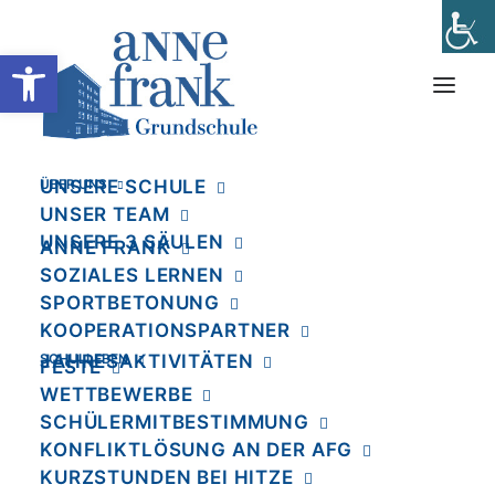
Werkzeugleiste öffnen
ÜBER UNS
UNSERE SCHULE
Schulkalender
UNSER TEAM
UNSERE 3 SÄULEN
ANNE FRANK
SOZIALES LERNEN
SPORTBETONUNG
KOOPERATIONSPARTNER
SCHULLEBEN
JAHRESAKTIVITÄTEN
FESTE
WETTBEWERBE
SCHÜLERMITBESTIMMUNG
KONFLIKTLÖSUNG AN DER AFG
KURZSTUNDEN BEI HITZE