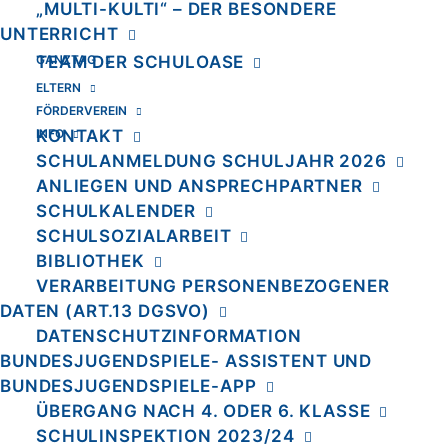
„MULTI-KULTI“ – DER BESONDERE
UNTERRICHT
GANZTAG
TEAM DER SCHULOASE
ELTERN
FÖRDERVEREIN
INFO
KONTAKT
SCHULANMELDUNG SCHULJAHR 2026
ANLIEGEN UND ANSPRECHPARTNER
SCHULKALENDER
SCHULSOZIALARBEIT
BIBLIOTHEK
VERARBEITUNG PERSONENBEZOGENER
DATEN (ART.13 DGSVO)
DATENSCHUTZINFORMATION
BUNDESJUGENDSPIELE- ASSISTENT UND
BUNDESJUGENDSPIELE-APP
Kontakt
ÜBERGANG NACH 4. ODER 6. KLASSE
SCHULINSPEKTION 2023/24