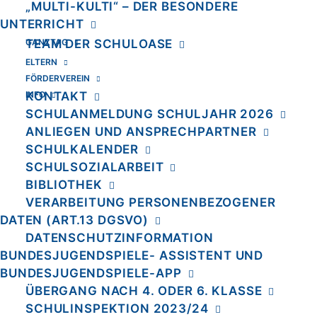
„MULTI-KULTI“ – DER BESONDERE
UNTERRICHT
Frecher Spatz e.V.
GANZTAG
TEAM DER SCHULOASE
ELTERN
Lemas – Leistung macht Schule
FÖRDERVEREIN
Furman University, South Carolina
INFO
KONTAKT
Spreekita und Ina-Kita
SCHULANMELDUNG SCHULJAHR 2026
ANLIEGEN UND ANSPRECHPARTNER
Multi-Kulti-Unterricht durch
SCHULKALENDER
evangelische Kirche
SCHULSOZIALARBEIT
BIBLIOTHEK
Jugendverkehrsschule
VERARBEITUNG PERSONENBEZOGENER
Polizeiabschnitt 28
DATEN (ART.13 DGSVO)
Anne-Frank-Zentrum
DATENSCHUTZINFORMATION
BUNDESJUGENDSPIELE- ASSISTENT UND
Förderverein der Anne-Frank-
BUNDESJUGENDSPIELE-APP
Grundschule e.V.
ÜBERGANG NACH 4. ODER 6. KLASSE
SCHULINSPEKTION 2023/24
Sport (BR Volleys, Pro Sport, Berlin