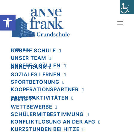
Werkzeugleiste öffnen
ÜBER UNS
UNSERE SCHULE
Kooperationspartner
UNSER TEAM
Home
Über uns
Kooperationspartner
UNSERE 3 SÄULEN
ANNE FRANK
SOZIALES LERNEN
SPORTBETONUNG
KOOPERATIONSPARTNER
Die
SCHULLEBEN
JAHRESAKTIVITÄTEN
FESTE
Kooperationspartner
WETTBEWERBE
SCHÜLERMITBESTIMMUNG
der Anne-Frank-
KONFLIKTLÖSUNG AN DER AFG
Grundschule
KURZSTUNDEN BEI HITZE