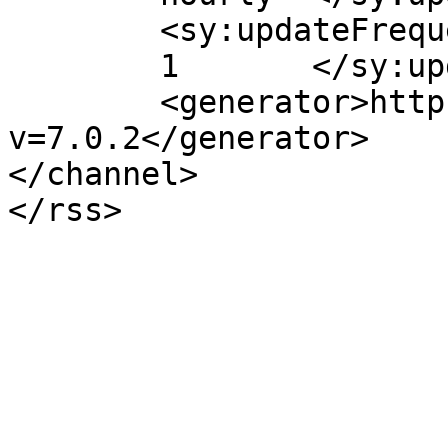
	<sy:updateFrequency>

	1	</sy:updateFrequency>

	<generator>https://wordpress.org/?
v=7.0.2</generator>

</channel>
