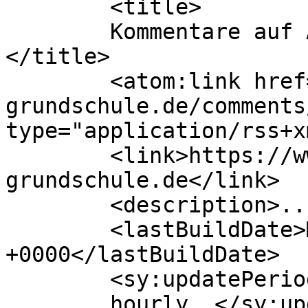
	<title>

	Kommentare auf Anne Frank Grundschule	
</title>

	<atom:link href="https://www.anne-frank-
grundschule.de/comments
type="application/rss+x
	<link>https://www.anne-frank-
grundschule.de</link>

	<description>...</description>

	<lastBuildDate>Mon, 06 Jul 2026 13:27:22 
+0000</lastBuildDate>

	<sy:updatePeriod>

	hourly	</sy:updatePeriod>
