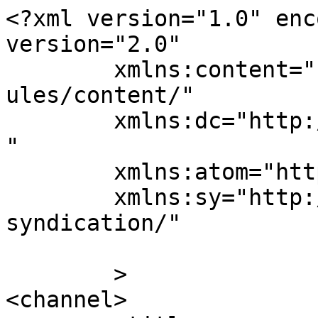
<?xml version="1.0" enc
version="2.0"

	xmlns:content="http://purl.org/rss/1.0/mod
ules/content/"

	xmlns:dc="http://purl.org/dc/elements/1.1/
"

	xmlns:atom="http://www.w3.org/2005/Atom"

	xmlns:sy="http://purl.org/rss/1.0/modules/
syndication/"

	>

<channel>
