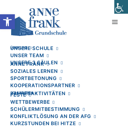
Werkzeugleiste öffnen
ÜBER UNS
UNSERE SCHULE
Bibliothek
UNSER TEAM
Home
Schulleben
Bibliothek
UNSERE 3 SÄULEN
ANNE FRANK
SOZIALES LERNEN
Unsere Schulbibliothek
SPORTBETONUNG
KOOPERATIONSPARTNER
Die Anne-Frank-Grundschule verfügt über
SCHULLEBEN
JAHRESAKTIVITÄTEN
FESTE
eine eigene, gut sortierte Schulbibliothek.
WETTBEWERBE
SCHÜLERMITBESTIMMUNG
KONFLIKTLÖSUNG AN DER AFG
Unsere vielen lesebegeisterten Schüler:innen
KURZSTUNDEN BEI HITZE