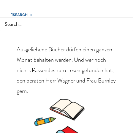
der gemütlichen Leseecken zurückzuziehen
SEARCH
und in aller Ruhe in die Welt der Literatur
Search
abzutauchen.
Ausgeliehene Bücher dürfen einen ganzen
Monat behalten werden. Und wer noch
nichts Passendes zum Lesen gefunden hat,
den beraten Herr Wagner und Frau Burnley
gern.