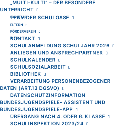
„MULTI-KULTI“ – DER BESONDERE
haben die Möglichkeit, aus über 3000
UNTERRICHT
Büchern zu wählen. Egal, ob
GANZTAG
TEAM DER SCHULOASE
Abenteuerbücher, witzige Geschichten,
ELTERN
FÖRDERVEREIN
Fantasy-Romane, Tierbücher oder Comics –
INFO
KONTAKT
für jedes Alter und jeden Geschmack gibt es
SCHULANMELDUNG SCHULJAHR 2026
ANLIEGEN UND ANSPRECHPARTNER
hier eine riesige Auswahl, die regelmäßig
SCHULKALENDER
durch interessante Neuerscheinungen
SCHULSOZIALARBEIT
ergänzt wird.
BIBLIOTHEK
VERARBEITUNG PERSONENBEZOGENER
DATEN (ART.13 DGSVO)
Jeden Tag während der beiden großen Pausen
DATENSCHUTZINFORMATION
BUNDESJUGENDSPIELE- ASSISTENT UND
können die Schüler:innen in den 3. Stock im
BUNDESJUGENDSPIELE-APP
Turm kommen, um zu stöbern, etwas
ÜBERGANG NACH 4. ODER 6. KLASSE
auszuleihen oder sich mit einem Buch in eine
SCHULINSPEKTION 2023/24