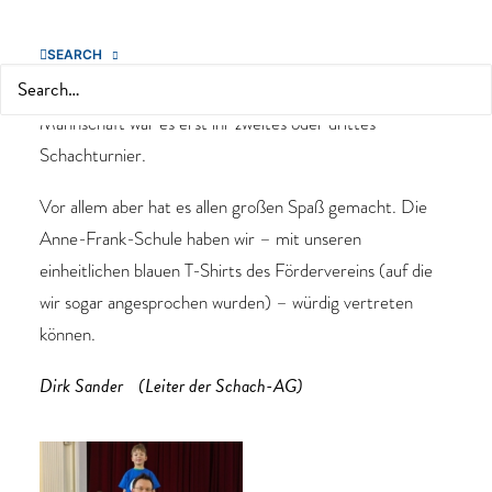
7. Platz
den
von 16 teilnehmenden Mannschaften
erreicht.
SEARCH
Search
Ein sehr gutes Ergebnis, denn für einige Kinder unserer
Mannschaft war es erst ihr zweites oder drittes
Schachturnier.
Vor allem aber hat es allen großen Spaß gemacht. Die
Anne-Frank-Schule haben wir – mit unseren
einheitlichen blauen T-Shirts des Fördervereins (auf die
wir sogar angesprochen wurden) – würdig vertreten
können.
Dirk Sander (Leiter der Schach-AG)