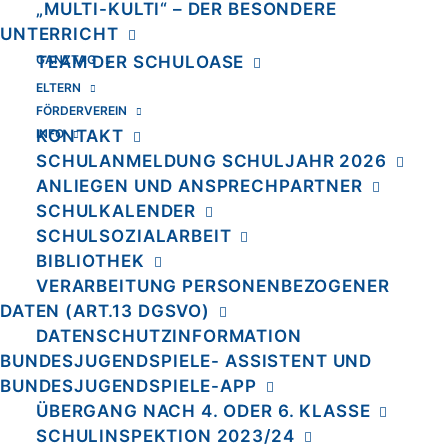
„MULTI-KULTI“ – DER BESONDERE
UNTERRICHT
GANZTAG
TEAM DER SCHULOASE
ELTERN
Die AFG bei der Schul-Schnellschachmeisterschaft
FÖRDERVEREIN
INFO
KONTAKT
Home
Home
SCHULANMELDUNG SCHULJAHR 2026
Die AFG bei der Schul-Schnellschachmeisterschaft
ANLIEGEN UND ANSPRECHPARTNER
SCHULKALENDER
SCHULSOZIALARBEIT
Die AFG bei der Schul-
BIBLIOTHEK
Schnellschachmeisterschaft
VERARBEITUNG PERSONENBEZOGENER
DATEN (ART.13 DGSVO)
DATENSCHUTZINFORMATION
BUNDESJUGENDSPIELE- ASSISTENT UND
Bei der Berliner Schul-Schnellschachmeisterschaft
BUNDESJUGENDSPIELE-APP
haben unsere Schachschüler in der Wettkampfklasse V
ÜBERGANG NACH 4. ODER 6. KLASSE
(Grundschüler/innen bis Klasse 4) mit ihrer Mannschaft
SCHULINSPEKTION 2023/24