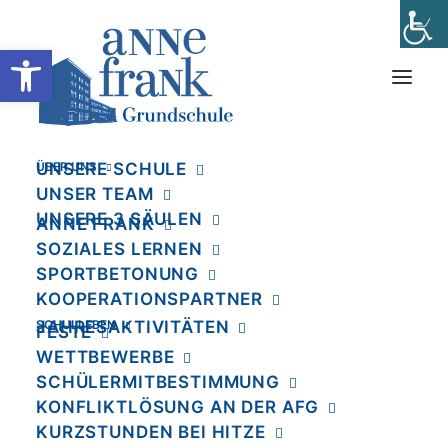
Werkzeugleiste öffnen
ÜBER UNS
UNSERE SCHULE
UNSER TEAM
UNSERE 3 SÄULEN
ANNE FRANK
SOZIALES LERNEN
SPORTBETONUNG
KOOPERATIONSPARTNER
SCHULLEBEN
JAHRESAKTIVITÄTEN
FESTE
WETTBEWERBE
SCHÜLERMITBESTIMMUNG
KONFLIKTLÖSUNG AN DER AFG
KURZSTUNDEN BEI HITZE